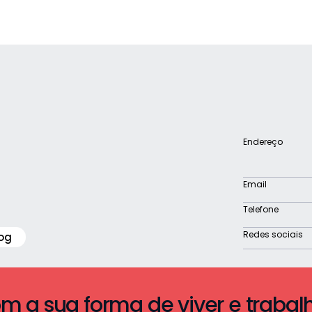
Endereço
Email
Telefone
Redes sociais
og
a sua forma de viver e trabal