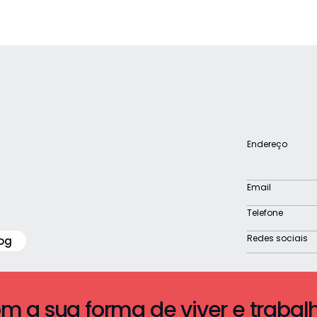
Endereço
Email
Telefone
Redes sociais
og
a sua forma de viver e trabal